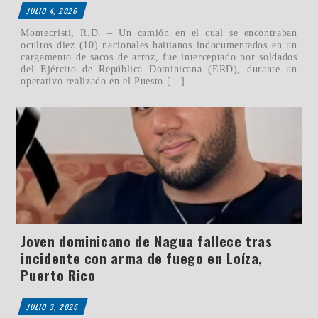
JULIO 4, 2026
Montecristi, R.D. – Un camión en el cual se encontraban
ocultos diez (10) nacionales haitianos indocumentados en un
cargamento de sacos de arroz, fue interceptado por soldados
del Ejército de República Dominicana (ERD), durante un
operativo realizado en el Puesto […]
Joven dominicano de Nagua fallece tras
incidente con arma de fuego en Loíza,
Puerto Rico
JULIO 3, 2026