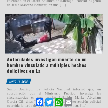
celebrado en el Jardín Botánico de Santiago Profesor Eugenio
de Jesús Marcano Fondeur, en una […]
Autoridades investigan muerte de un
hombre vinculado a múltiples hechos
delictivos en La
JUNIO 14, 2026
Santo Domingo. La Policía Nacional informó que, en
coordinación con el Ministerio Público, investiga las
circunstancias en que resultó fallecido Marky Abraham
Facebook
Twitter
WhatsApp
Email
García Gil, alias “Maiky”, durante una intervención policial
ocurrida la tarde de ayer en el sector El Hatico, […]