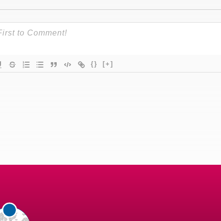
{}
[+]