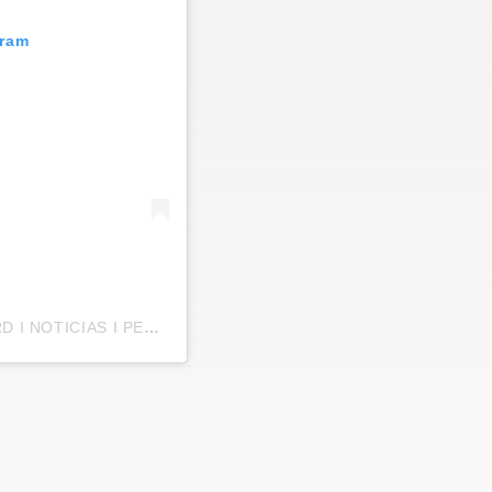
gram
Una publicación compartida por EL INTERMEDIO RD I NOTICIAS I PERIÓDICO DIGITAL (@elintermediodo)