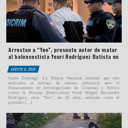
Arrestan a “Yeo”, presunto autor de matar
al baloncestista Yeuri Rodríguez Batista en
AGOSTO 6, 2026
Santo Domingo. La Policía Nacional informó que este
miércoles se entregó de manera voluntaria ante el
Departamento de Investigaciones de Crímenes y Delitos
contra la Persona (Homicidios) Yeudi Miguel Hernández
Rodríguez, alias “Yeo”, de 26 años, señalado como el
presunto […]