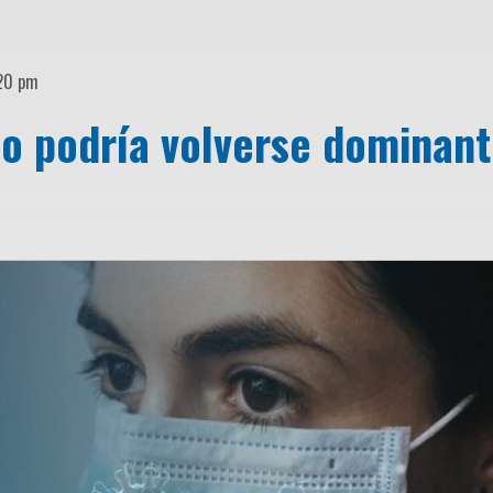
:20 pm
do podría volverse dominan