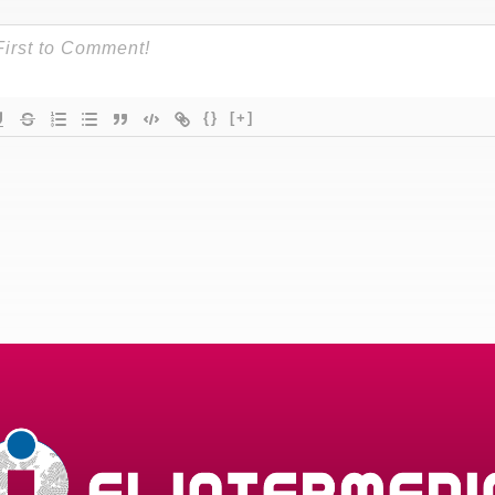
{}
[+]