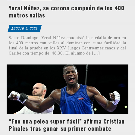
Yeral Núñez, se corona campeón de los 400
metros vallas
AGOSTO 5, 2026
Santo Domingo. Yeral Núñez conquistó la medalla de oro en
los 400 metros con vallas al dominar con suma facilidad la
final de la prueba en los XXV Juegos Centroamericanos y del
Caribe con tiempo de 48.30. El alumno de […]
“Fue una pelea super fácil” afirma Cristian
Pinales tras ganar su primer combate