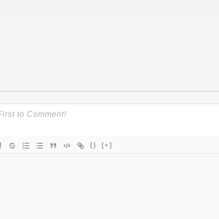
{}
[+]