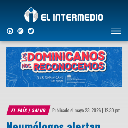
NACIONALES
INTERNACIONALES
ECONÓMICAS
DEPORTES
ENTRETENIMIENTO
P
EL PAÍS
|
SALUD
Publicado el mayo 23, 2026 | 12:30 pm
Neumólogos alertan