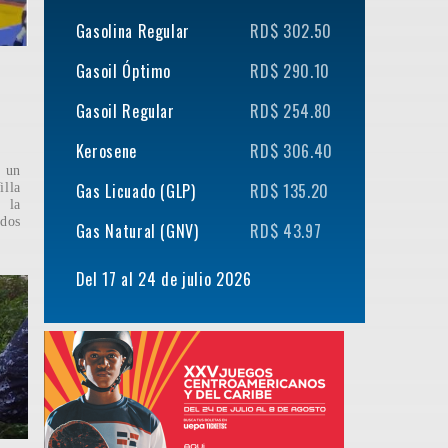
Gasolina Regular
RD$ 302.50
Gasoil Óptimo
RD$ 290.10
Gasoil Regular
RD$ 254.80
Kerosene
RD$ 306.40
 un
Gas Licuado (GLP)
RD$ 135.20
illa
 la
dos
Gas Natural (GNV)
RD$ 43.97
Del 17 al 24 de julio 2026