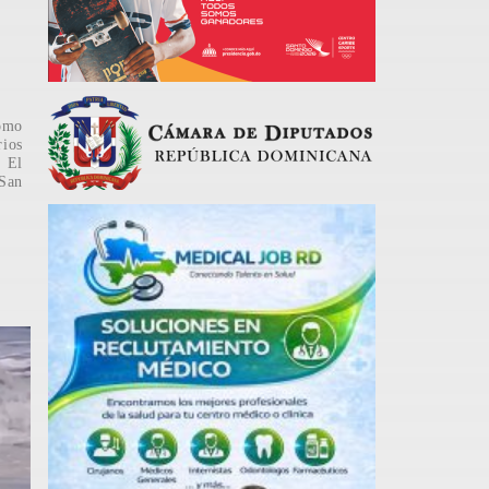
omo
rios
 El
 San