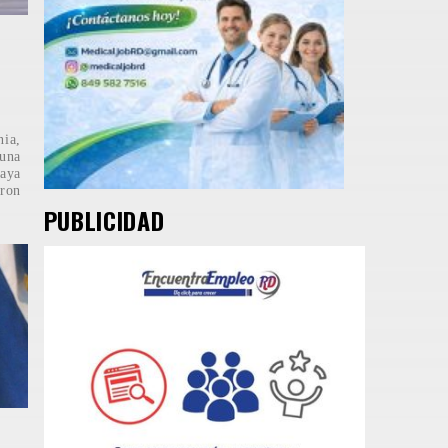
e
nia,
 una
laya
ron
PUBLICIDAD