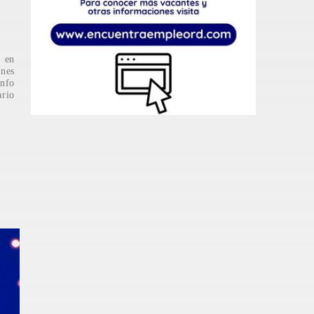
e en
ones
unfo
ario