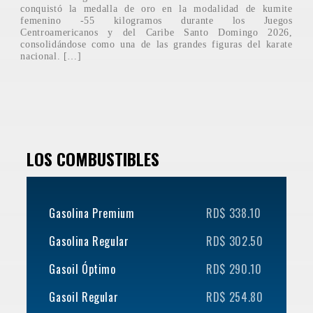
conquistó la medalla de oro en la modalidad de kumite
femenino -55 kilogramos durante los Juegos
Centroamericanos y del Caribe Santo Domingo 2026,
consolidándose como una de las grandes figuras del karate
nacional. […]
LOS COMBUSTIBLES
Gasolina Premium
RD$ 338.10
Gasolina Regular
RD$ 302.50
Gasoil Óptimo
RD$ 290.10
Gasoil Regular
RD$ 254.80