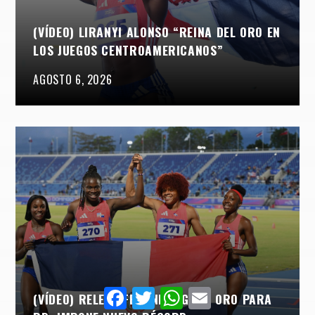
(VÍDEO) LIRANYI ALONSO “REINA DEL ORO EN
LOS JUEGOS CENTROAMERICANOS”
AGOSTO 6, 2026
Facebook
Twitter
WhatsApp
Email
(VÍDEO) RELEVO FEMENINO GANA ORO PARA