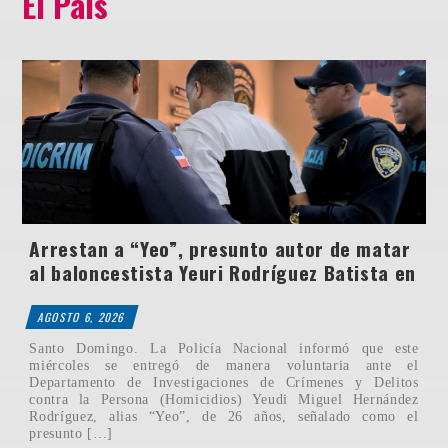
El País
Arrestan a “Yeo”, presunto autor de matar
al baloncestista Yeuri Rodríguez Batista en
AGOSTO 6, 2026
Santo Domingo. La Policía Nacional informó que este
miércoles se entregó de manera voluntaria ante el
Departamento de Investigaciones de Crímenes y Delitos
contra la Persona (Homicidios) Yeudi Miguel Hernández
Rodríguez, alias “Yeo”, de 26 años, señalado como el
presunto […]