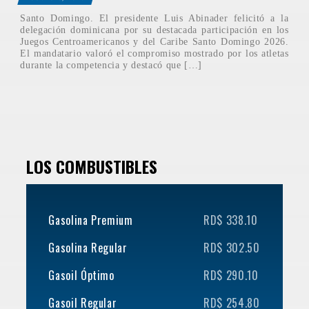
Santo Domingo. El presidente Luis Abinader felicitó a la
delegación dominicana por su destacada participación en los
Juegos Centroamericanos y del Caribe Santo Domingo 2026.
El mandatario valoró el compromiso mostrado por los atletas
durante la competencia y destacó que […]
LOS COMBUSTIBLES
Gasolina Premium
RD$ 338.10
Gasolina Regular
RD$ 302.50
Gasoil Óptimo
RD$ 290.10
Gasoil Regular
RD$ 254.80