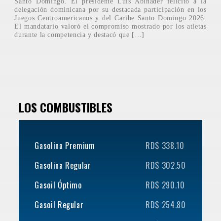
Santo Domingo. El presidente Luis Abinader felicitó a la
delegación dominicana por su destacada participación en los
Juegos Centroamericanos y del Caribe Santo Domingo 2026.
El mandatario valoró el compromiso mostrado por los atletas
durante la competencia y destacó que […]
LOS COMBUSTIBLES
Gasolina Premium
RD$ 338.10
Gasolina Regular
RD$ 302.50
Gasoil Óptimo
RD$ 290.10
Gasoil Regular
RD$ 254.80