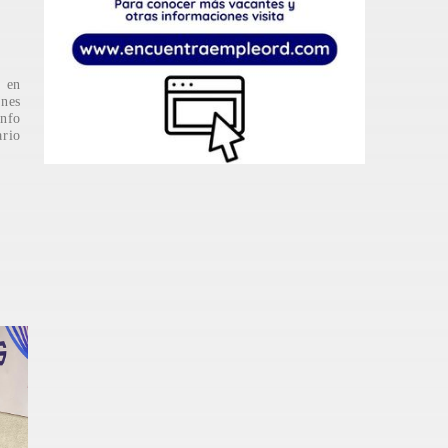
e en
ones
unfo
ario