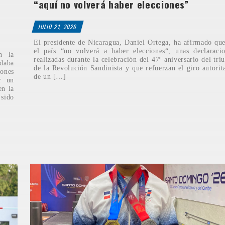
“aquí no volverá haber elecciones”
JULIO 21, 2026
El presidente de Nicaragua, Daniel Ortega, ha afirmado qu
el país “no volverá a haber elecciones“, unas declaraci
n la
realizadas durante la celebración del 47º aniversario del tri
daba
de la Revolución Sandinista y que refuerzan el giro autorit
ones
de un […]
r un
en la
 sido