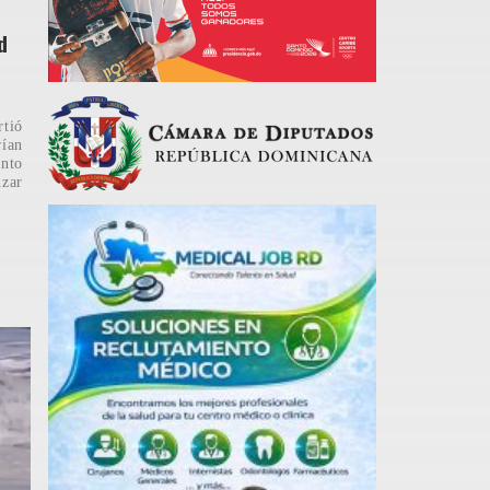
d
rtió
rían
ento
zar