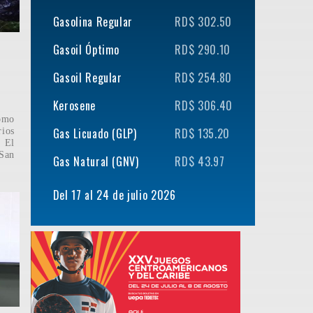
Gasolina Regular
RD$ 302.50
Gasoil Óptimo
RD$ 290.10
Gasoil Regular
RD$ 254.80
Kerosene
RD$ 306.40
omo
Gas Licuado (GLP)
RD$ 135.20
rios
 El
 San
Gas Natural (GNV)
RD$ 43.97
Del 17 al 24 de julio 2026