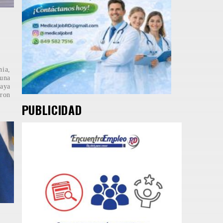
e
nia,
 una
laya
ron
PUBLICIDAD