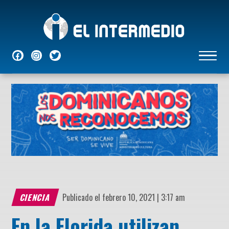
NACIONALES
INTERNACIONALES
ECONÓMICAS
DEPORTES
ENTRETENIMIENTO
P
CIENCIA
Publicado el febrero 10, 2021 | 3:17 am
En la Florida utilizan