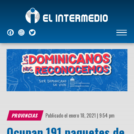
NACIONALES
INTERNACIONALES
ECONÓMICAS
DEPORTES
ENTRETENIMIENTO
P
PROVINCIAS
Publicado el enero 18, 2021 | 9:54 pm
Ocupan 191 paquetes de