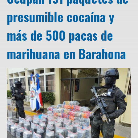
presumible cocaína y
más de 500 pacas de
marihuana en Barahona