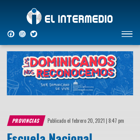
NACIONALES
INTERNACIONALES
ECONÓMICAS
DEPORTES
ENTRETENIMIENTO
P
PROVINCIAS
Publicado el febrero 20, 2021 | 8:47 pm
Escuela Nacional