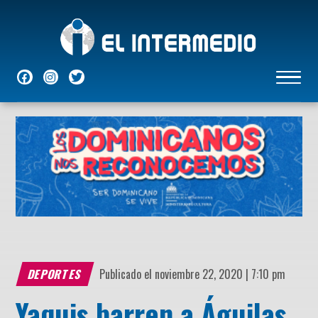
NACIONALES
INTERNACIONALES
ECONÓMICAS
DEPORTES
ENTRETENIMIENTO
P
DEPORTES
Publicado el noviembre 22, 2020 | 7:10 pm
Yaquis barren a Águilas