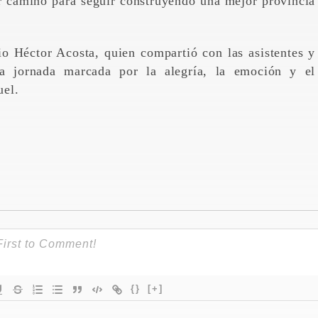
r camino para seguir construyendo una mejor provincia
o Héctor Acosta, quien compartió con las asistentes y
una jornada marcada por la alegría, la emoción y el
uel.
{}
[+]