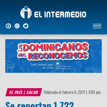
NACIONALES
INTERNACIONALES
ECONÓMICAS
DEPORTES
ENTRETENIMIENTO
P
EL PAÍS
|
SALUD
Publicado el febrero 6, 2021 | 3:00 pm
Se reportan 1,722