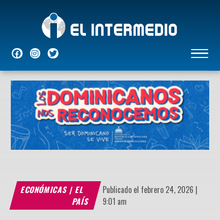
NACIONALES
INTERNACIONALES
ECONÓMICAS
DEPORTES
ENTRETENIMIENTO
P
ECONÓMICAS
|
EL
Publicado el febrero 24, 2026 |
PAÍS
9:01 am