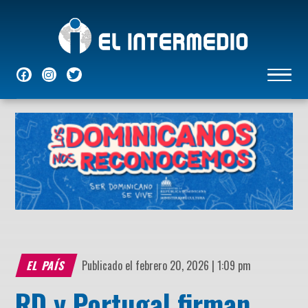
NACIONALES
INTERNACIONALES
ECONÓMICAS
DEPORTES
ENTRETENIMIENTO
P
EL PAÍS
Publicado el febrero 20, 2026 | 1:09 pm
RD y Portugal firman