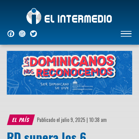
NACIONALES
INTERNACIONALES
ECONÓMICAS
DEPORTES
ENTRETENIMIENTO
P
EL PAÍS
Publicado el julio 9, 2025 | 10:38 am
RD supera los 6