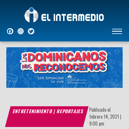
NACIONALES
INTERNACIONALES
ECONÓMICAS
DEPORTES
ENTRETENIMIENTO
P
Publicado el
ENTRETENIMIENTO
|
REPORTAJES
febrero 14, 2021 |
9:00 pm