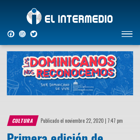
NACIONALES
INTERNACIONALES
ECONÓMICAS
DEPORTES
ENTRETENIMIENTO
P
CULTURA
Publicado el noviembre 22, 2020 | 7:47 pm
Primera edición de