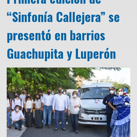
“Sinfonía Callejera” se
presentó en barrios
Guachupita y Luperón