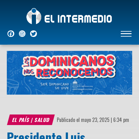
NACIONALES
INTERNACIONALES
ECONÓMICAS
DEPORTES
ENTRETENIMIENTO
P
EL PAÍS
|
SALUD
Publicado el mayo 23, 2025 | 6:34 pm
Presidente Luis