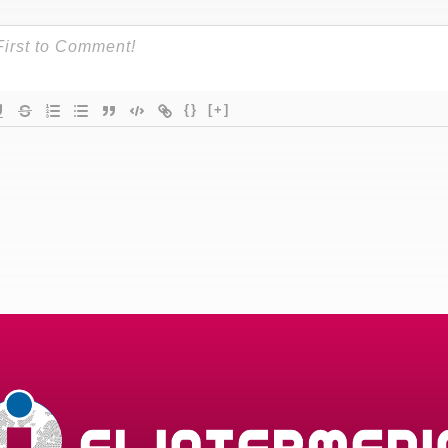
{}
[+]