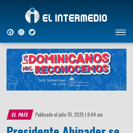
NACIONALES
INTERNACIONALES
ECONÓMICAS
DEPORTES
ENTRETENIMIENTO
P
EL PAÍS
Publicado el julio 10, 2025 | 8:44 am
Presidente Abinader se