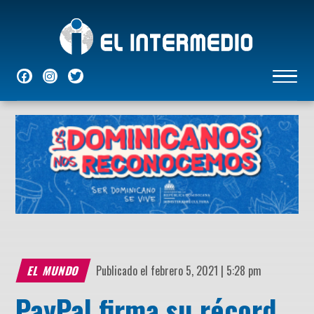
NACIONALES
INTERNACIONALES
ECONÓMICAS
DEPORTES
ENTRETENIMIENTO
P
EL MUNDO
Publicado el febrero 5, 2021 | 5:28 pm
PayPal firma su récord