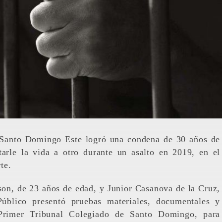
 Santo Domingo Este logró una condena de 30 años de
arle la vida a otro durante un asalto en 2019, en el
te.
son, de 23 años de edad, y Junior Casanova de la Cruz,
Público presentó pruebas materiales, documentales y
 Primer Tribunal Colegiado de Santo Domingo, para