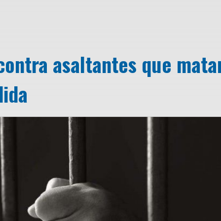
ontra asaltantes que mata
dida