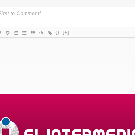
{}
[+]