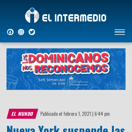
NACIONALES
INTERNACIONALES
ECONÓMICAS
DEPORTES
ENTRETENIMIENTO
P
EL MUNDO
Publicado el febrero 1, 2021 | 6:44 pm
Nueva York suspende las