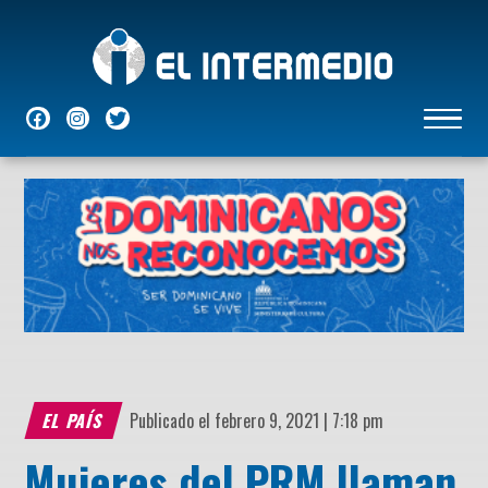
NACIONALES
INTERNACIONALES
ECONÓMICAS
DEPORTES
ENTRETENIMIENTO
P
EL PAÍS
Publicado el febrero 9, 2021 | 7:18 pm
Mujeres del PRM llaman