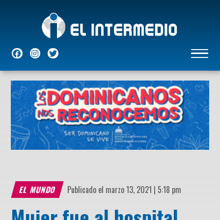
NACIONALES
INTERNACIONALES
ECONÓMICAS
DEPORTES
ENTRETENIMIENTO
P
EL MUNDO
Publicado el marzo 13, 2021 | 5:18 pm
Mujer fue al hospital