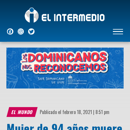
NACIONALES
INTERNACIONALES
ECONÓMICAS
DEPORTES
ENTRETENIMIENTO
P
EL MUNDO
Publicado el febrero 18, 2021 | 8:51 pm
Mujer de 94 años muere