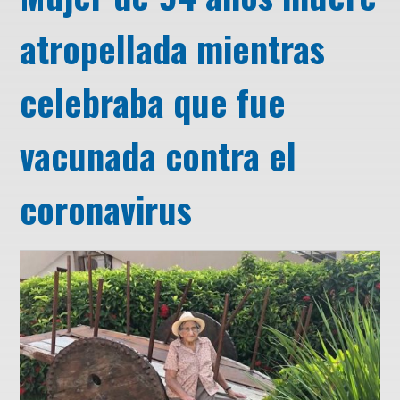
atropellada mientras
celebraba que fue
vacunada contra el
coronavirus