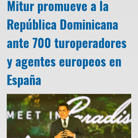
Mitur promueve a la
República Dominicana
ante 700 turoperadores
y agentes europeos en
España