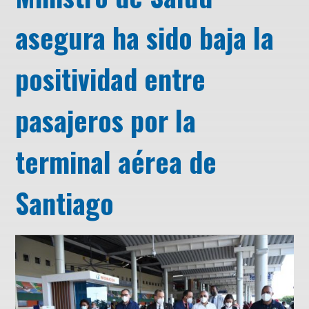
asegura ha sido baja la
positividad entre
pasajeros por la
terminal aérea de
Santiago