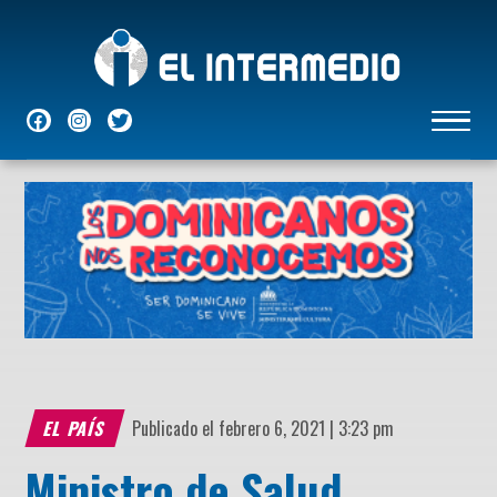
NACIONALES
INTERNACIONALES
ECONÓMICAS
DEPORTES
ENTRETENIMIENTO
P
EL PAÍS
Publicado el febrero 6, 2021 | 3:23 pm
Ministro de Salud