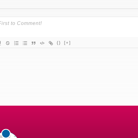
{}
[+]