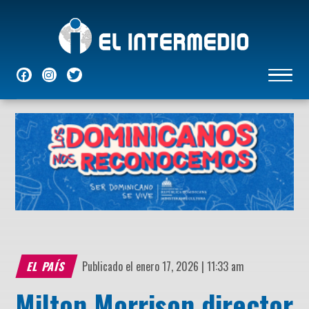
NACIONALES
INTERNACIONALES
ECONÓMICAS
DEPORTES
ENTRETENIMIENTO
P
EL PAÍS
Publicado el enero 17, 2026 | 11:33 am
Milton Morrison director