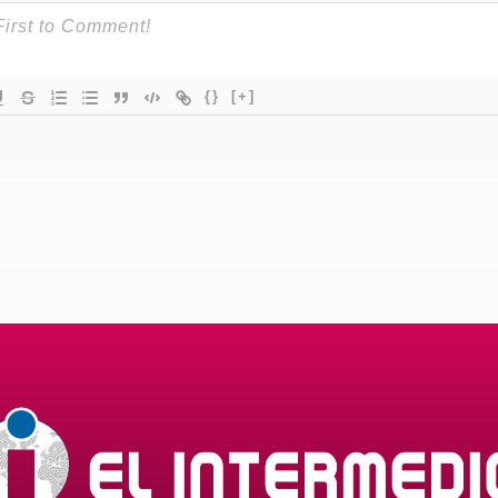
{}
[+]