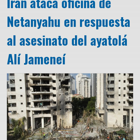
Irán ataca oficina de
Netanyahu en respuesta
al asesinato del ayatolá
Alí Jameneí