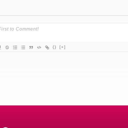
{}
[+]