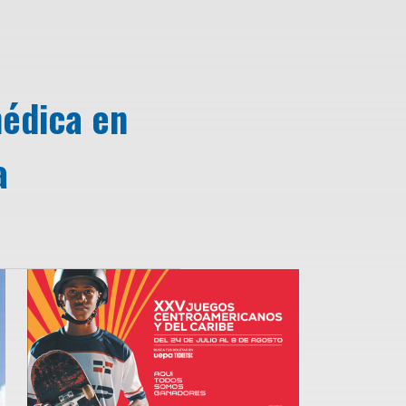
médica en
a