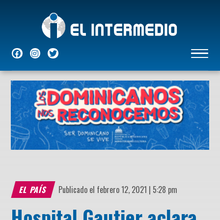
NACIONALES
INTERNACIONALES
ECONÓMICAS
DEPORTES
ENTRETENIMIENTO
P
EL PAÍS
Publicado el febrero 12, 2021 | 5:28 pm
Hospital Gautier aclara