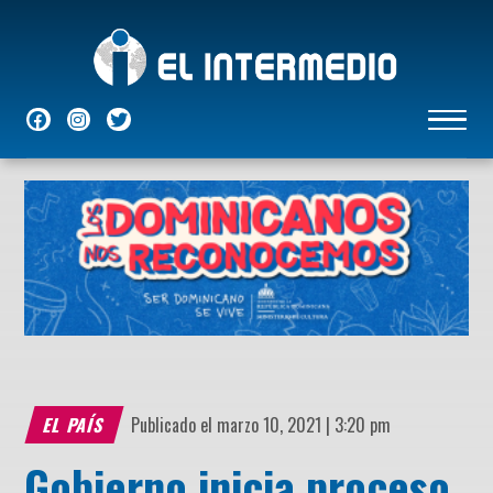
NACIONALES
INTERNACIONALES
ECONÓMICAS
DEPORTES
ENTRETENIMIENTO
P
EL PAÍS
Publicado el marzo 10, 2021 | 3:20 pm
Gobierno inicia proceso