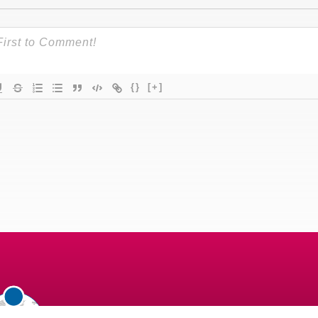
{}
[+]