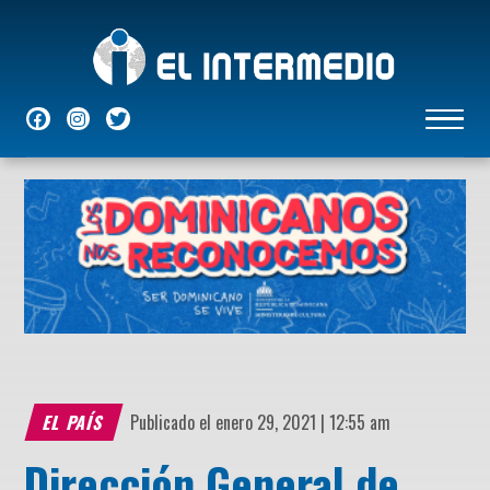
NACIONALES
INTERNACIONALES
ECONÓMICAS
DEPORTES
ENTRETENIMIENTO
P
EL PAÍS
Publicado el enero 29, 2021 | 12:55 am
Dirección General de