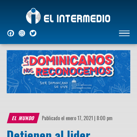
NACIONALES
INTERNACIONALES
ECONÓMICAS
DEPORTES
ENTRETENIMIENTO
P
EL MUNDO
Publicado el enero 17, 2021 | 8:00 pm
Detienen al lider