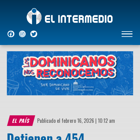
NACIONALES
INTERNACIONALES
ECONÓMICAS
DEPORTES
ENTRETENIMIENTO
P
EL PAÍS
Publicado el febrero 16, 2026 | 10:12 am
Detienen a 454