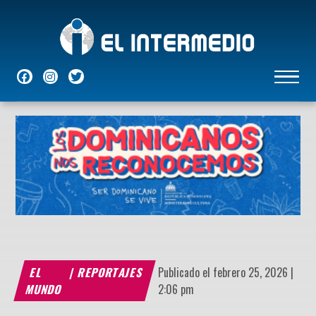
NACIONALES
INTERNACIONALES
ECONÓMICAS
DEPORTES
ENTRETENIMIENTO
P
EL
|
REPORTAJES
Publicado el febrero 25, 2026 |
MUNDO
2:06 pm