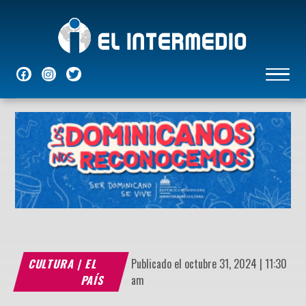
NACIONALES
INTERNACIONALES
ECONÓMICAS
DEPORTES
ENTRETENIMIENTO
P
CULTURA
|
EL
Publicado el octubre 31, 2024 | 11:30
PAÍS
am