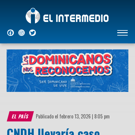
NACIONALES
INTERNACIONALES
ECONÓMICAS
DEPORTES
ENTRETENIMIENTO
P
EL PAÍS
Publicado el febrero 13, 2026 | 8:05 pm
CNDH llevaría caso